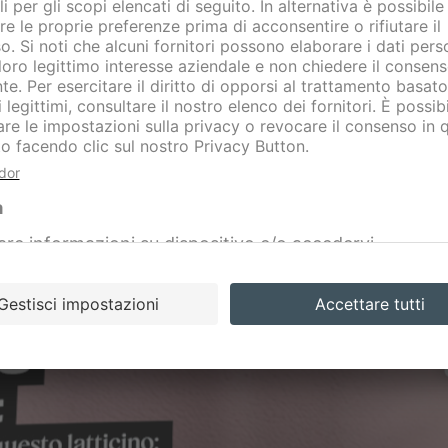
Per visualizzare contenuti e offerte della Sua
regione, inserisca qui il Suo codice postale.
Confermare