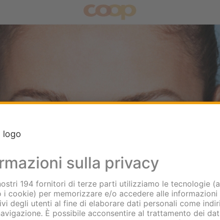
zeitung
Coopzeitung
Coopzeitung
Coopzeitung
Coopzeitung
Coopzeitung
N. 32 del 06.08.2026
Leggi l'edizione
Scar
All'archivio
Integratori